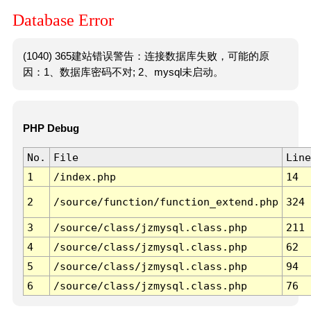
Database Error
(1040) 365建站错误警告：连接数据库失败，可能的原
因：1、数据库密码不对; 2、mysql未启动。
PHP Debug
No.
File
Line
1
/index.php
14
2
/source/function/function_extend.php
324
3
/source/class/jzmysql.class.php
211
4
/source/class/jzmysql.class.php
62
5
/source/class/jzmysql.class.php
94
6
/source/class/jzmysql.class.php
76