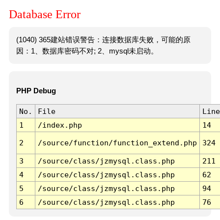
Database Error
(1040) 365建站错误警告：连接数据库失败，可能的原
因：1、数据库密码不对; 2、mysql未启动。
PHP Debug
No.
File
Line
1
/index.php
14
2
/source/function/function_extend.php
324
3
/source/class/jzmysql.class.php
211
4
/source/class/jzmysql.class.php
62
5
/source/class/jzmysql.class.php
94
6
/source/class/jzmysql.class.php
76