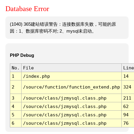
Database Error
(1040) 365建站错误警告：连接数据库失败，可能的原
因：1、数据库密码不对; 2、mysql未启动。
PHP Debug
No.
File
Line
1
/index.php
14
2
/source/function/function_extend.php
324
3
/source/class/jzmysql.class.php
211
4
/source/class/jzmysql.class.php
62
5
/source/class/jzmysql.class.php
94
6
/source/class/jzmysql.class.php
76