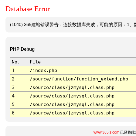
Database Error
(1040) 365建站错误警告：连接数据库失败，可能的原因：1、数
PHP Debug
No.
File
1
/index.php
2
/source/function/function_extend.php
3
/source/class/jzmysql.class.php
4
/source/class/jzmysql.class.php
5
/source/class/jzmysql.class.php
6
/source/class/jzmysql.class.php
www.365jz.com
已经将此