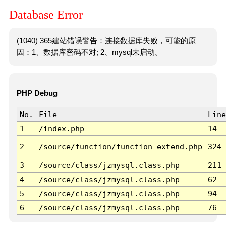
Database Error
(1040) 365建站错误警告：连接数据库失败，可能的原
因：1、数据库密码不对; 2、mysql未启动。
PHP Debug
No.
File
Line
1
/index.php
14
2
/source/function/function_extend.php
324
3
/source/class/jzmysql.class.php
211
4
/source/class/jzmysql.class.php
62
5
/source/class/jzmysql.class.php
94
6
/source/class/jzmysql.class.php
76