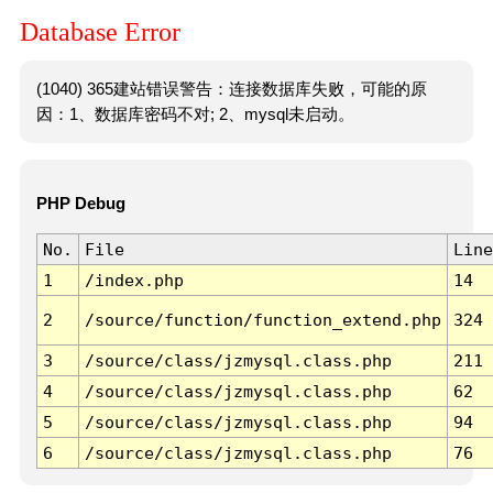
Database Error
(1040) 365建站错误警告：连接数据库失败，可能的原
因：1、数据库密码不对; 2、mysql未启动。
PHP Debug
No.
File
Line
1
/index.php
14
2
/source/function/function_extend.php
324
3
/source/class/jzmysql.class.php
211
4
/source/class/jzmysql.class.php
62
5
/source/class/jzmysql.class.php
94
6
/source/class/jzmysql.class.php
76