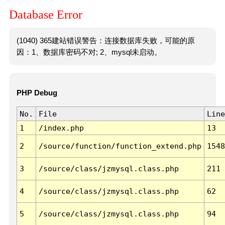
Database Error
(1040) 365建站错误警告：连接数据库失败，可能的原
因：1、数据库密码不对; 2、mysql未启动。
PHP Debug
No.
File
Line
1
/index.php
13
2
/source/function/function_extend.php
1548
3
/source/class/jzmysql.class.php
211
4
/source/class/jzmysql.class.php
62
5
/source/class/jzmysql.class.php
94