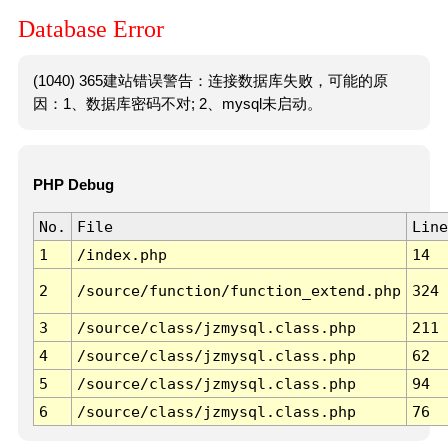
Database Error
(1040) 365建站错误警告：连接数据库失败，可能的原
因：1、数据库密码不对; 2、mysql未启动。
PHP Debug
No.
File
Line
1
/index.php
14
2
/source/function/function_extend.php
324
3
/source/class/jzmysql.class.php
211
4
/source/class/jzmysql.class.php
62
5
/source/class/jzmysql.class.php
94
6
/source/class/jzmysql.class.php
76