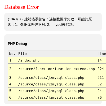
Database Error
(1040) 365建站错误警告：连接数据库失败，可能的原
因：1、数据库密码不对; 2、mysql未启动。
PHP Debug
No.
File
Line
1
/index.php
14
2
/source/function/function_extend.php
324
3
/source/class/jzmysql.class.php
211
4
/source/class/jzmysql.class.php
62
5
/source/class/jzmysql.class.php
94
6
/source/class/jzmysql.class.php
76